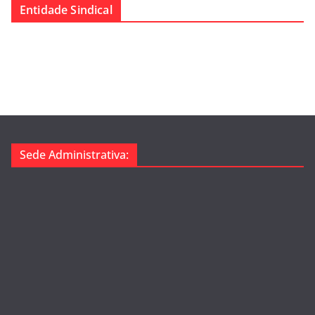
Entidade Sindical
e
g
o
r
i
a
s
Sede Administrativa: