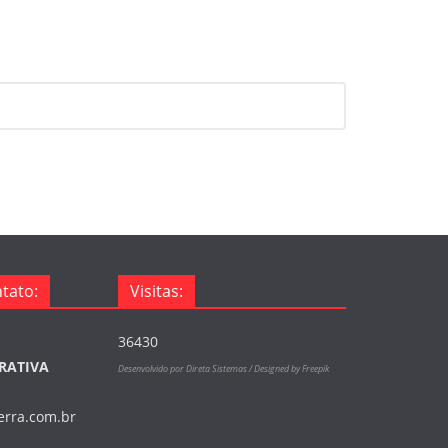
tato:
Visitas:
36430
RATIVA
Desenvolvido por Direta Sistemas /
Designed by Freepik
terra.com.br