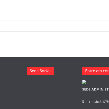
Sede Social:
Entre em con
SEDE ADMINIST
E-mail: simtri@