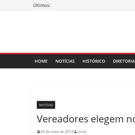
Pular
Últimos:
para
o
conteúdo
HOME
NOTÍCIAS
HISTÓRICO
DIRETORIA
NOTÍCIAS
Vereadores elegem nov
20 de maio de 2019
simtri