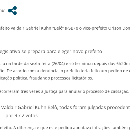
eito Valdair Gabriel Kuhn “Belô” (PSB) e o vice-prefeito Orison Do
islativo se prepara para eleger novo prefeito
ício na tarde da sexta-feira (26/04) e só terminou depois das 6h2
ão. De acordo com a denúncia, o prefeito teria feito um pedido de
cação política, fraudando processos licitatórios.
recorreram três vezes à Justiça para anular o processo de cassação
 Valdair Gabriel Kuhn Belô, todas foram julgadas proceden
por 9 x 2 votos
efeito. A diferença é que este pedido apontava infrações também p