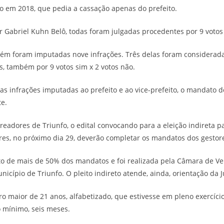
o em 2018, que pedia a cassação apenas do prefeito.
r Gabriel Kuhn Belô, todas foram julgadas procedentes por 9 votos 
mbém foram imputadas nove infrações. Três delas foram considera
s, também por 9 votos sim x 2 votos não.
 infrações imputadas ao prefeito e ao vice-prefeito, o mandato do
te.
eadores de Triunfo, o edital convocando para a eleição indireta par
res, no próximo dia 29, deverão completar os mandatos dos gestor
 de mais de 50% dos mandatos e foi realizada pela Câmara de Vere
icípio de Triunfo. O pleito indireto atende, ainda, orientação da Ju
o maior de 21 anos, alfabetizado, que estivesse em pleno exercício d
no mínimo, seis meses.