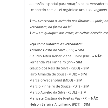
A Sessão Especial para votação pelos vereadores 
De acordo com a Lei orgânica:
Art. 135.
Vagando o
§ 1º
– Ocorrendo a vacância nos últimos 02 (dois) a
Vereadores, na forma da lei.
§ 2º
– Em qualquer dos casos, os eleitos deverão co
Veja como votaram os vereadores:
Adriano Costa da Silva (PPS) –
SIM
Claudio Alfeu Rener Viana Junior (PRB) –
NÃO
Fernanda Paz Pinheiro (PP) –
SIM
Glauco dos Reis da Silva (PSDB) –
SIM
Jairo Almeida de Souza (MDB) –
SIM
Marcelo Wadenphul (MDB) –
SIM
Márcio Pinheiro de Souza (PDT) –
SIM
Marco Aurélio da Silva (REDE) –
SIM
Marizete Cristina de Freitas Vaz (PP) –
NÃO
Nelson Saraiva Aguilheiro (PDT) –
SIM