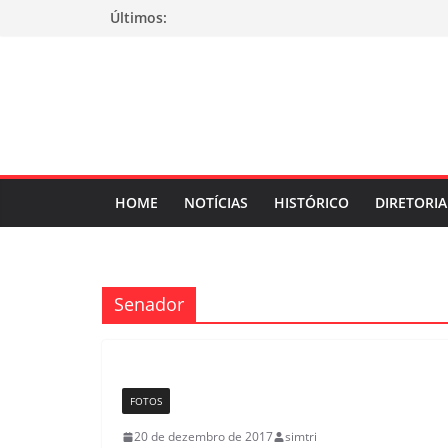
Pular
Últimos:
para
o
conteúdo
HOME
NOTÍCIAS
HISTÓRICO
DIRETORIA
Senador
FOTOS
20 de dezembro de 2017
simtri