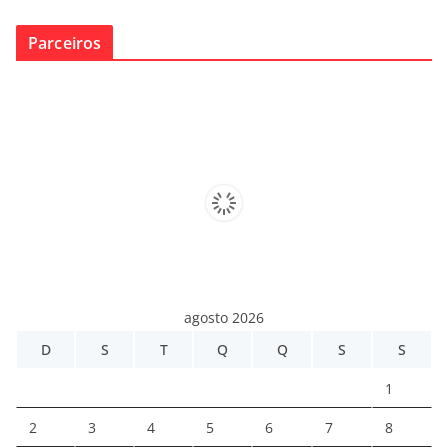
Parceiros
agosto 2026
D
S
T
Q
Q
S
S
1
2
3
4
5
6
7
8