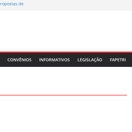
propostas de
eia Geral
sso Eleitoral do
 ELEITORAL
CONVÊNIOS
INFORMATIVOS
LEGISLAÇÃO
FAPETRI