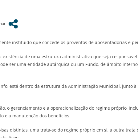
mente instituído que concede os proventos de aposentadorias e pe
a a existência de uma estrutura administrativa que seja responsáve
pode ser uma entidade autárquica ou um Fundo, de âmbito interno 
nfo, está dentro da estrutura da Administração Municipal, junto
ão, o gerenciamento e a operacionalização do regime próprio, incl
to e a manutenção dos benefícios.
as distintas, uma trata-se do regime próprio em si, a outra trata 
trativos: