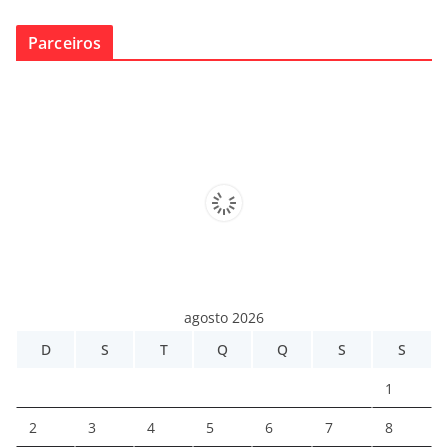
Parceiros
agosto 2026
D
S
T
Q
Q
S
S
1
2
3
4
5
6
7
8