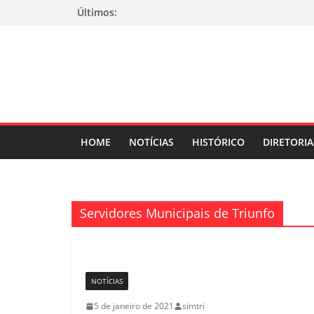
Pular
Últimos:
para
o
conteúdo
HOME
NOTÍCIAS
HISTÓRICO
DIRETORIA
Servidores Municipais de Triunfo
NOTÍCIAS
5 de janeiro de 2021
simtri