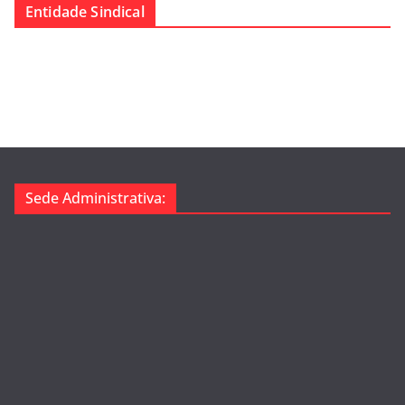
Entidade Sindical
e
g
o
r
i
a
s
Sede Administrativa: