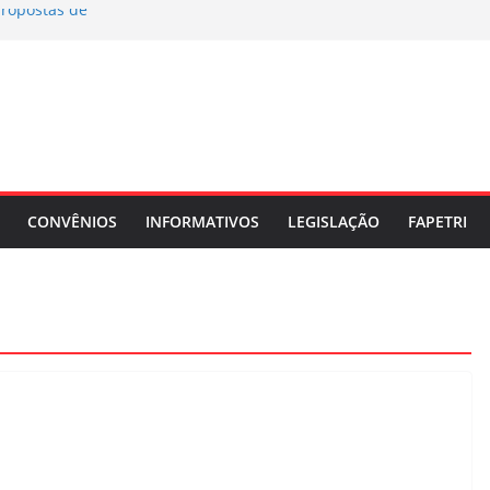
propostas de
eia Geral
sso Eleitoral do
 ELEITORAL
CONVÊNIOS
INFORMATIVOS
LEGISLAÇÃO
FAPETRI