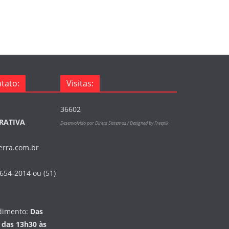
o
r
i
a
s
tato:
Visitas:
36602
RATIVA
Desenvolvido por Direta Sistemas /
Designed by Freepik
terra.com.br
3654-2014 ou (51)
dimento:
Das
 das 13h30 às