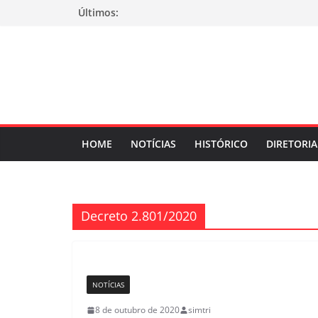
Pular
Últimos:
para
o
conteúdo
HOME
NOTÍCIAS
HISTÓRICO
DIRETORIA
Decreto 2.801/2020
NOTÍCIAS
8 de outubro de 2020
simtri