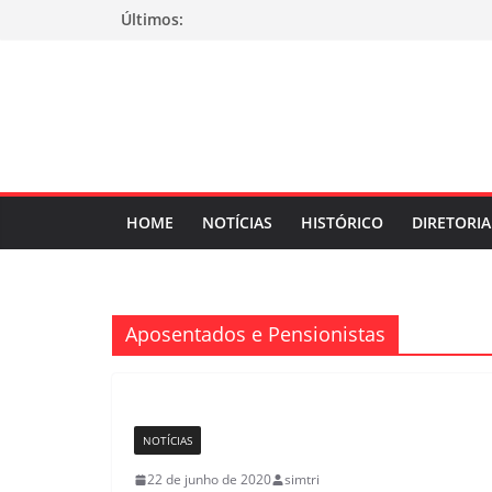
Pular
Últimos:
para
o
conteúdo
HOME
NOTÍCIAS
HISTÓRICO
DIRETORIA
Aposentados e Pensionistas
NOTÍCIAS
22 de junho de 2020
simtri